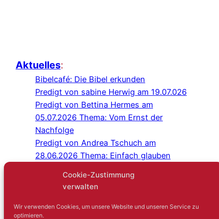
Aktuelles
:
Bibelcafé: Die Bibel erkunden
Predigt von sabine Herwig am 19.07.026
Predigt von Bettina Hermes am
05.07.2026 Thema: Vom Ernst der
Nachfolge
Predigt von Andrea Tschuch am
28.06.2026 Thema: Einfach glauben
Programm Juli/August 2026
Cookie-Zustimmung
Predigt von Sabine Herwig am
verwalten
21.06.2026
Gottesdienst im Schlosshof Lüntenbeck
Wir verwenden Cookies, um unsere Website und unseren Service zu
optimieren.
Kreuz-und-quer-Gespräch: Niemand