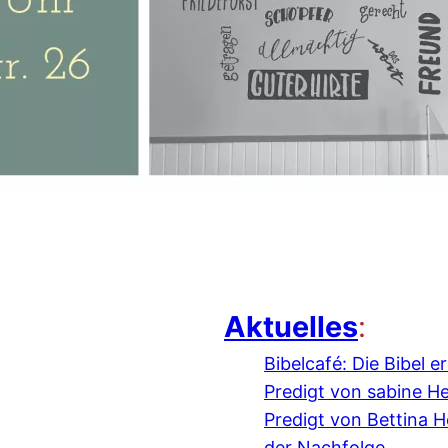
Aktuelles
:
Bibelcafé: Die Bibel 
Predigt von sabine H
Predigt von Bettina
der Nachfolge