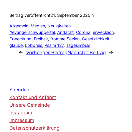
Beitrag veröffentlicht
21. September 2020
in
Allgemein
, 
Medien
, 
Neuigkeiten
#evangelischwuppertal
, 
Andacht
, 
Corona
, 
erwecklich
, 
Erweckung
, 
Freiheit
, 
fromme Seelen
, 
Gesetzlichkeit
, 
glaube
, 
Lobpreis
, 
Psalm 127
, 
Tagesimpuls
←
Vorheriger Beitrag
Nächster Beitrag
→
Spenden
Kontakt und Anfahrt
Unsere Gemeinde
Instagram
Impressum
Datenschutzerklärung