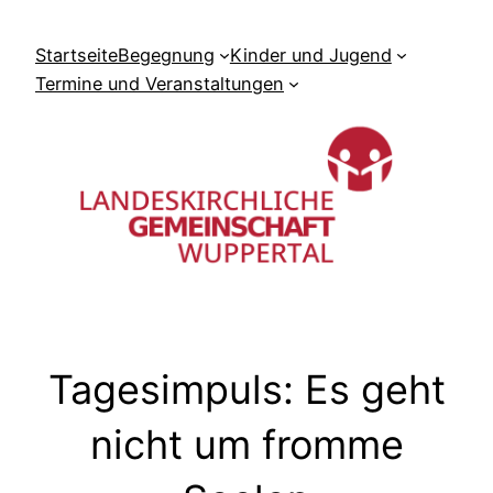
Zum
Inhalt
Startseite
Begegnung
Kinder und Jugend
springen
Termine und Veranstaltungen
Tagesimpuls: Es geht
nicht um fromme