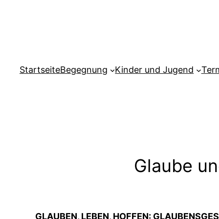
Zum
Inhalt
springen
Startseite
Begegnung
Kinder und Jugend
Ter
Glaube un
GLAUBEN, LEBEN, HOFFEN: GLAUBENSGES