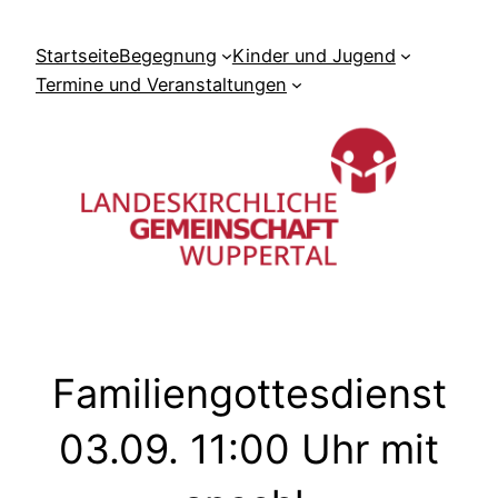
Zum
Inhalt
Startseite
Begegnung
Kinder und Jugend
springen
Termine und Veranstaltungen
Familiengottesdienst
03.09. 11:00 Uhr mit