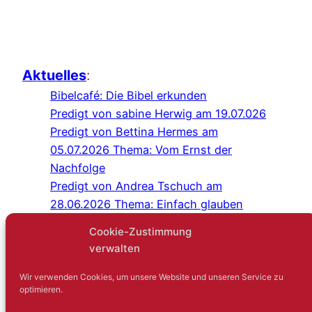
Aktuelles
:
Bibelcafé: Die Bibel erkunden
Predigt von sabine Herwig am 19.07.026
Predigt von Bettina Hermes am
05.07.2026 Thema: Vom Ernst der
Nachfolge
Predigt von Andrea Tschuch am
28.06.2026 Thema: Einfach glauben
Programm Juli/August 2026
Cookie-Zustimmung
Predigt von Sabine Herwig am
verwalten
21.06.2026
Gottesdienst im Schlosshof Lüntenbeck
Wir verwenden Cookies, um unsere Website und unseren Service zu
optimieren.
Kreuz-und-quer-Gespräch: Niemand