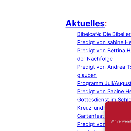
Aktuelles
:
Bibelcafé: Die Bibel 
Predigt von sabine H
Predigt von Bettina
der Nachfolge
Predigt von Andrea 
glauben
Programm Juli/Augus
Predigt von Sabine H
Gottesdienst im Schl
Kreuz-und-quer-Gespr
Gartenfest mit der IE
Wir verwend
Predigt von Judith 