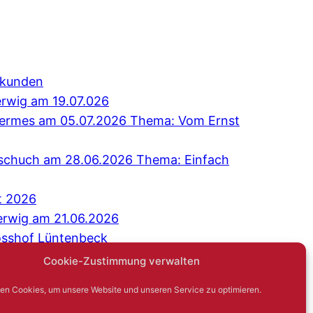
erkunden
erwig am 19.07.026
 Hermes am 05.07.2026 Thema: Vom Ernst
Tschuch am 28.06.2026 Thema: Einfach
t 2026
erwig am 21.06.2026
osshof Lüntenbeck
äch: Niemand sagt gerne: Ich bin einsam
Cookie-Zustimmung verwalten
G
en Cookies, um unsere Website und unseren Service zu optimieren.
Hambsch am 17.05.2026