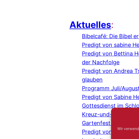
Aktuelles
:
Bibelcafé: Die Bibel 
Predigt von sabine H
Predigt von Bettina
der Nachfolge
Predigt von Andrea 
glauben
Programm Juli/Augus
Predigt von Sabine H
Gottesdienst im Schl
Kreuz-und-quer-Gespr
Gartenfest mit der IE
Wir verwend
Predigt von Judith 