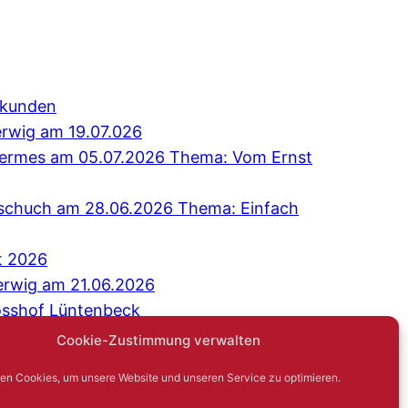
erkunden
erwig am 19.07.026
 Hermes am 05.07.2026 Thema: Vom Ernst
Tschuch am 28.06.2026 Thema: Einfach
t 2026
erwig am 21.06.2026
osshof Lüntenbeck
äch: Niemand sagt gerne: Ich bin einsam
Cookie-Zustimmung verwalten
G
en Cookies, um unsere Website und unseren Service zu optimieren.
Hambsch am 17.05.2026