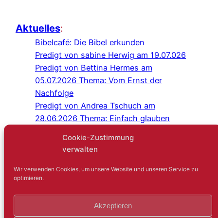
Aktuelles
:
Bibelcafé: Die Bibel erkunden
Predigt von sabine Herwig am 19.07.026
Predigt von Bettina Hermes am
05.07.2026 Thema: Vom Ernst der
Nachfolge
Predigt von Andrea Tschuch am
28.06.2026 Thema: Einfach glauben
Programm Juli/August 2026
Cookie-Zustimmung
Predigt von Sabine Herwig am
verwalten
21.06.2026
Gottesdienst im Schlosshof Lüntenbeck
Wir verwenden Cookies, um unsere Website und unseren Service zu
optimieren.
Kreuz-und-quer-Gespräch: Niemand
sagt gerne: Ich bin einsam
Akzeptieren
Gartenfest mit der IEG