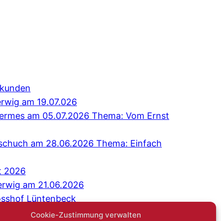
erkunden
erwig am 19.07.026
 Hermes am 05.07.2026 Thema: Vom Ernst
Tschuch am 28.06.2026 Thema: Einfach
t 2026
erwig am 21.06.2026
osshof Lüntenbeck
äch: Niemand sagt gerne: Ich bin einsam
Cookie-Zustimmung verwalten