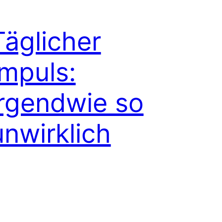
Täglicher
Impuls:
irgendwie so
unwirklich