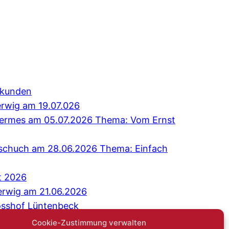
erkunden
erwig am 19.07.026
 Hermes am 05.07.2026 Thema: Vom Ernst
Tschuch am 28.06.2026 Thema: Einfach
t 2026
erwig am 21.06.2026
osshof Lüntenbeck
äch: Niemand sagt gerne: Ich bin einsam
Cookie-Zustimmung verwalten