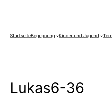
Zum
Inhalt
springen
Startseite
Begegnung
Kinder und Jugend
Ter
Lukas6-36