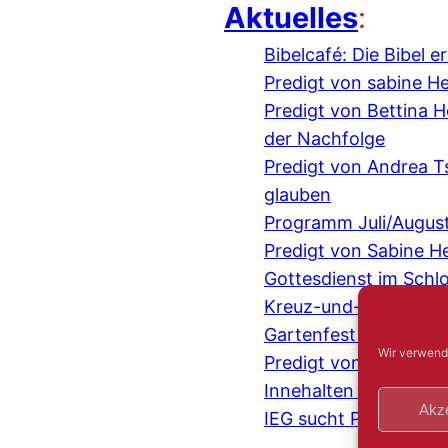
Aktuelles
:
Bibelcafé: Die Bibel 
Predigt von sabine H
Predigt von Bettina
der Nachfolge
Predigt von Andrea 
glauben
Programm Juli/Augus
Predigt von Sabine H
Gottesdienst im Schl
Kreuz-und-quer-Gespr
Gartenfest mit der IE
Wir verwend
Predigt von Judith 
Innehalten und Beten
Akze
IEG sucht Pionier