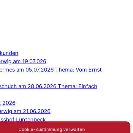
erkunden
erwig am 19.07.026
 Hermes am 05.07.2026 Thema: Vom Ernst
Tschuch am 28.06.2026 Thema: Einfach
t 2026
erwig am 21.06.2026
osshof Lüntenbeck
äch: Niemand sagt gerne: Ich bin einsam
Cookie-Zustimmung verwalten