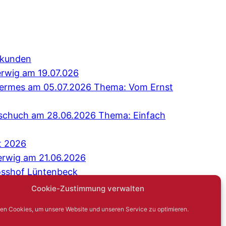
erkunden
erwig am 19.07.026
 Hermes am 05.07.2026 Thema: Vom Ernst
Tschuch am 28.06.2026 Thema: Einfach
t 2026
erwig am 21.06.2026
osshof Lüntenbeck
äch: Niemand sagt gerne: Ich bin einsam
Cookie-Zustimmung verwalten
G
en Cookies, um unsere Website und unseren Service zu optimieren.
Hambsch am 17.05.2026