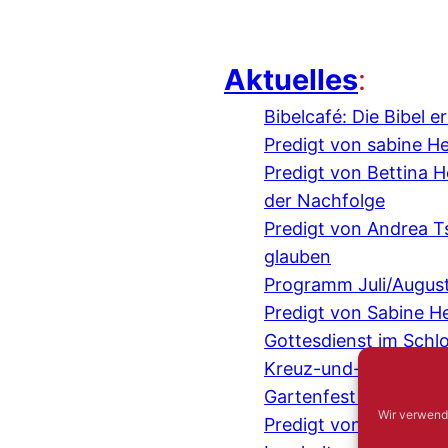
Aktuelles
:
Bibelcafé: Die Bibel 
Predigt von sabine H
Predigt von Bettina
der Nachfolge
Predigt von Andrea 
glauben
Programm Juli/Augus
Predigt von Sabine H
Gottesdienst im Schl
Kreuz-und-quer-Gespr
Gartenfest mit der IE
Wir verwend
Predigt von Judith 