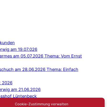
erkunden
erwig am 19.07.026
 Hermes am 05.07.2026 Thema: Vom Ernst
Tschuch am 28.06.2026 Thema: Einfach
t 2026
erwig am 21.06.2026
osshof Lüntenbeck
äch: Niemand sagt gerne: Ich bin einsam
Cookie-Zustimmung verwalten