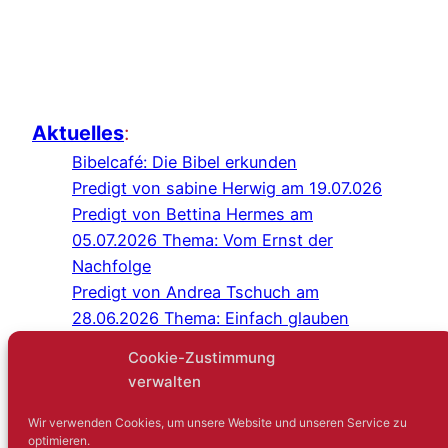
Aktuelles
:
Bibelcafé: Die Bibel erkunden
Predigt von sabine Herwig am 19.07.026
Predigt von Bettina Hermes am
05.07.2026 Thema: Vom Ernst der
Nachfolge
Predigt von Andrea Tschuch am
28.06.2026 Thema: Einfach glauben
Programm Juli/August 2026
Cookie-Zustimmung
Predigt von Sabine Herwig am
verwalten
21.06.2026
Gottesdienst im Schlosshof Lüntenbeck
Wir verwenden Cookies, um unsere Website und unseren Service zu
optimieren.
Kreuz-und-quer-Gespräch: Niemand