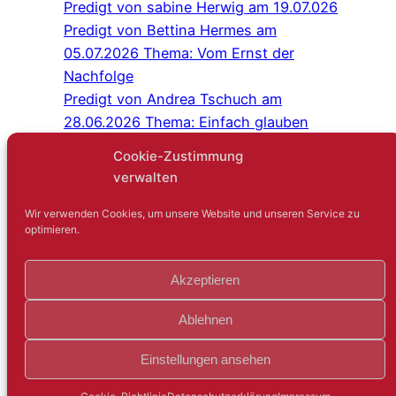
Predigt von sabine Herwig am 19.07.026
Predigt von Bettina Hermes am
05.07.2026 Thema: Vom Ernst der
Nachfolge
Predigt von Andrea Tschuch am
28.06.2026 Thema: Einfach glauben
Programm Juli/August 2026
Cookie-Zustimmung
Predigt von Sabine Herwig am
verwalten
21.06.2026
Gottesdienst im Schlosshof Lüntenbeck
Wir verwenden Cookies, um unsere Website und unseren Service zu
optimieren.
Kreuz-und-quer-Gespräch: Niemand
sagt gerne: Ich bin einsam
Akzeptieren
Gartenfest mit der IEG
Predigt von Judith Hambsch am
Ablehnen
17.05.2026
Innehalten und Beten
Einstellungen ansehen
IEG sucht Pionier