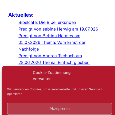
Aktuelles
:
Bibelcafé: Die Bibel erkunden
Predigt von sabine Herwig am 19.07.026
Predigt von Bettina Hermes am
05.07.2026 Thema: Vom Ernst der
Nachfolge
Predigt von Andrea Tschuch am
28.06.2026 Thema: Einfach glauben
Programm Juli/August 2026
Cookie-Zustimmung
Predigt von Sabine Herwig am
verwalten
21.06.2026
Gottesdienst im Schlosshof Lüntenbeck
Wir verwenden Cookies, um unsere Website und unseren Service zu
optimieren.
Kreuz-und-quer-Gespräch: Niemand
sagt gerne: Ich bin einsam
Akzeptieren
Gartenfest mit der IEG