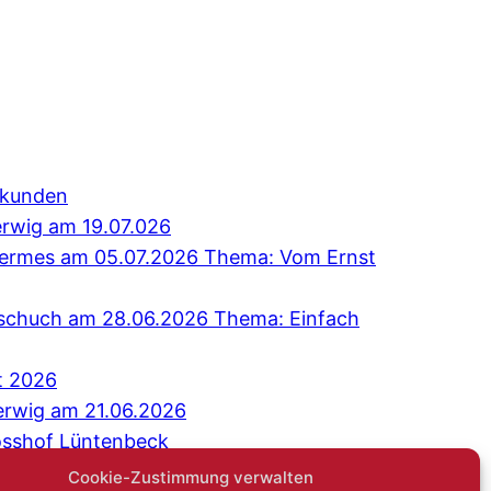
erkunden
erwig am 19.07.026
 Hermes am 05.07.2026 Thema: Vom Ernst
Tschuch am 28.06.2026 Thema: Einfach
t 2026
erwig am 21.06.2026
osshof Lüntenbeck
äch: Niemand sagt gerne: Ich bin einsam
Cookie-Zustimmung verwalten