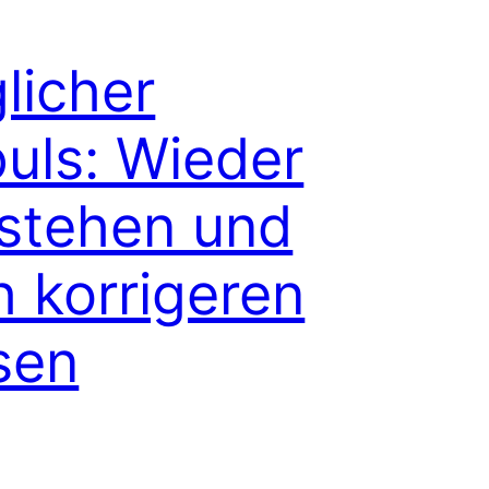
licher
uls: Wieder
stehen und
h korrigeren
sen