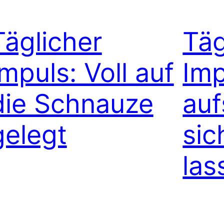
Täglicher
Täg
Impuls: Voll auf
Imp
die Schnauze
auf
gelegt
sic
las