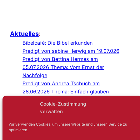
Aktuelles
:
Bibelcafé: Die Bibel erkunden
Predigt von sabine Herwig am 19.07.026
Predigt von Bettina Hermes am
05.07.2026 Thema: Vom Ernst der
Nachfolge
Predigt von Andrea Tschuch am
28.06.2026 Thema: Einfach glauben
Programm Juli/August 2026
Cookie-Zustimmung
Predigt von Sabine Herwig am
verwalten
21.06.2026
Gottesdienst im Schlosshof Lüntenbeck
Wir verwenden Cookies, um unsere Website und unseren Service zu
optimieren.
Kreuz-und-quer-Gespräch: Niemand