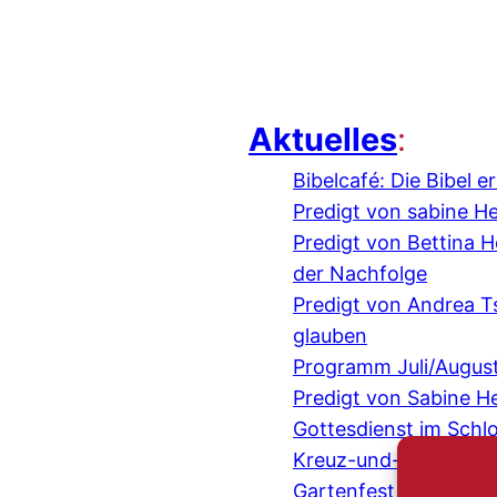
Aktuelles
:
Bibelcafé: Die Bibel 
Predigt von sabine H
Predigt von Bettina
der Nachfolge
Predigt von Andrea 
glauben
Programm Juli/Augus
Predigt von Sabine H
Gottesdienst im Schl
Kreuz-und-quer-Gespr
Gartenfest mit der IE