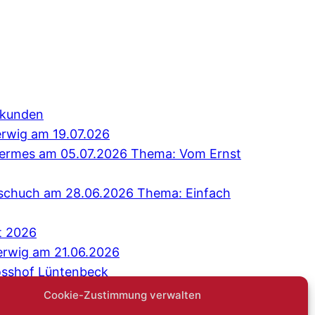
erkunden
erwig am 19.07.026
 Hermes am 05.07.2026 Thema: Vom Ernst
Tschuch am 28.06.2026 Thema: Einfach
t 2026
erwig am 21.06.2026
osshof Lüntenbeck
äch: Niemand sagt gerne: Ich bin einsam
Cookie-Zustimmung verwalten
G