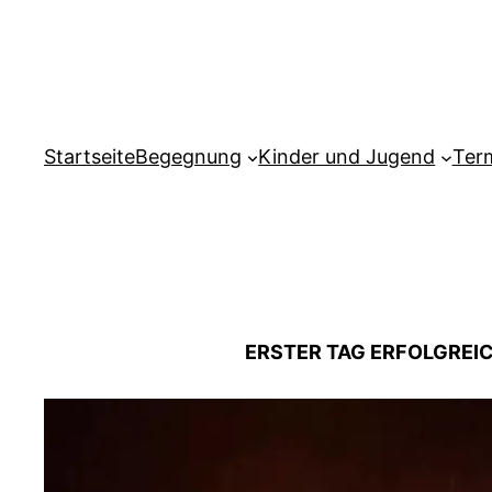
Zum
Inhalt
springen
Startseite
Begegnung
Kinder und Jugend
Ter
ERSTER TAG ERFOLGREI