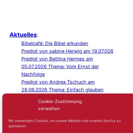
Aktuelles
:
Bibelcafé: Die Bibel erkunden
Predigt von sabine Herwig am 19.07.026
Predigt von Bettina Hermes am
05.07.2026 Thema: Vom Ernst der
Nachfolge
Predigt von Andrea Tschuch am
28.06.2026 Thema: Einfach glauben
Programm Juli/August 2026
Cookie-Zustimmung
Predigt von Sabine Herwig am
verwalten
21.06.2026
Gottesdienst im Schlosshof Lüntenbeck
Wir verwenden Cookies, um unsere Website und unseren Service zu
optimieren.
Kreuz-und-quer-Gespräch: Niemand