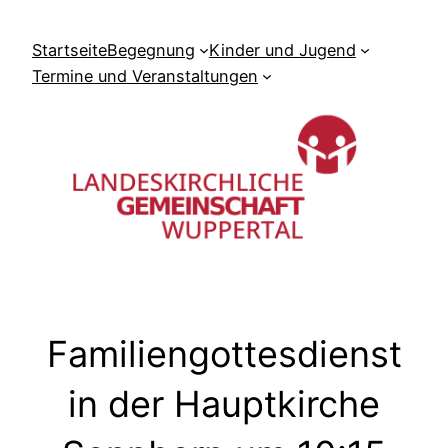
Zum
Inhalt
Startseite
Begegnung
Kinder und Jugend
springen
Termine und Veranstaltungen
Familiengottesdienst
in der Hauptkirche