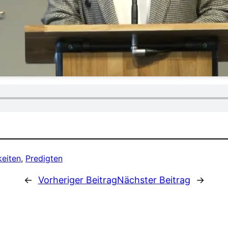
keiten
, 
Predigten
←
Vorheriger Beitrag
Nächster Beitrag
→