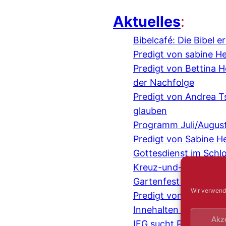
Aktuelles
:
Bibelcafé: Die Bibel 
Predigt von sabine H
Predigt von Bettina
der Nachfolge
Predigt von Andrea 
glauben
Programm Juli/Augus
Predigt von Sabine H
Gottesdienst im Schl
Kreuz-und-quer-Gespr
Gartenfest mit der IE
Wir verwend
Predigt von Judith 
Innehalten und Beten
Akze
IEG sucht Pionier