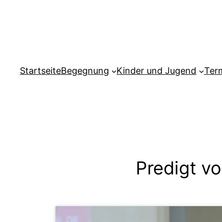
Zum
Inhalt
springen
Startseite
Begegnung
Kinder und Jugend
Ter
Predigt v