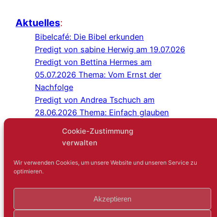
Aktuelles
:
Bibelcafé: Die Bibel erkunden
Predigt von sabine Herwig am 19.07.026
Predigt von Bettina Hermes am
05.07.2026 Thema: Vom Ernst der
Nachfolge
Predigt von Andrea Tschuch am
28.06.2026 Thema: Einfach glauben
Programm Juli/August 2026
Cookie-Zustimmung
Predigt von Sabine Herwig am
verwalten
21.06.2026
Gottesdienst im Schlosshof Lüntenbeck
Wir verwenden Cookies, um unsere Website und unseren Service zu
optimieren.
Kreuz-und-quer-Gespräch: Niemand
sagt gerne: Ich bin einsam
Akzeptieren
Gartenfest mit der IEG
Predigt von Judith Hambsch am