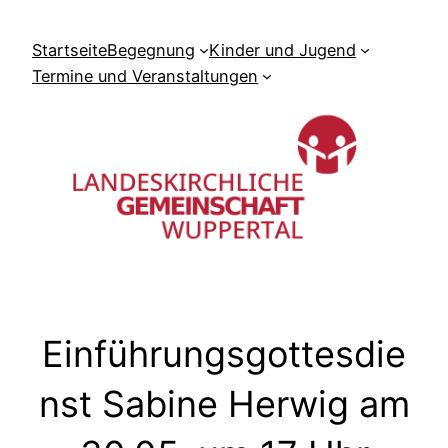
Zum
Inhalt
Startseite
Begegnung
Kinder und Jugend
springen
Termine und Veranstaltungen
Einführungsgottesdie
nst Sabine Herwig am