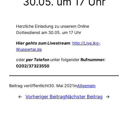
30.05. um 17 Uhr
Herzliche Einladung zu unserem Online
Gottesdienst am 30.05. um 17 Uhr
Hier gehts zum Livestream
:
http://Live.lkg-
Wuppertal.de
oder
per Telefon
unter folgender
Rufnummer:
0202/37323550
Beitrag veröffentlicht
30. Mai 2021
in
Allgemein
←
Vorheriger Beitrag
Nächster Beitrag
→