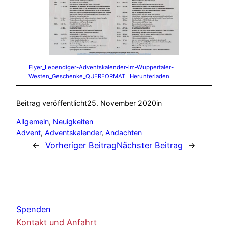
Flyer_Lebendiger-Adventskalender-im-Wuppertaler-
Westen_Geschenke_QUERFORMAT
Herunterladen
Beitrag veröffentlicht
25. November 2020
in
Allgemein
, 
Neuigkeiten
Advent
, 
Adventskalender
, 
Andachten
←
Vorheriger Beitrag
Nächster Beitrag
→
Spenden
Kontakt und Anfahrt