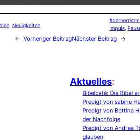
#derherristm
dien
, 
Neuigkeiten
Impuls
, 
Paus
←
Vorheriger Beitrag
Nächster Beitrag
→
Aktuelles
:
Bibelcafé: Die Bibel 
Predigt von sabine H
Predigt von Bettina
der Nachfolge
Predigt von Andrea 
glauben