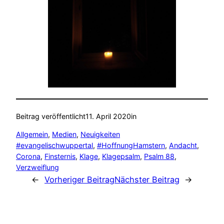
Beitrag veröffentlicht
11. April 2020
in
Allgemein
, 
Medien
, 
Neuigkeiten
#evangelischwuppertal
, 
#HoffnungHamstern
, 
Andacht
, 
Corona
, 
Finsternis
, 
Klage
, 
Klagepsalm
, 
Psalm 88
, 
Verzweiflung
←
Vorheriger Beitrag
Nächster Beitrag
→