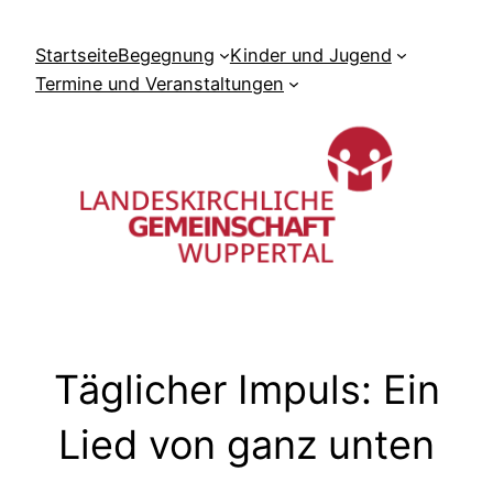
Zum
Inhalt
Startseite
Begegnung
Kinder und Jugend
springen
Termine und Veranstaltungen
Täglicher Impuls: Ein
Lied von ganz unten