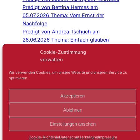
Predigt von Bettina Hermes am
05.07.2026 Thema: Vom Ernst der
Nachfolge
Predigt von Andrea Tschuch am
28.06.2026 Thema: Einfach glauben
Programm Juli/August 2026
Cookie-Zustimmung
Predigt von Sabine Herwig am
verwalten
21.06.2026
Gottesdienst im Schlosshof Lüntenbeck
Wir verwenden Cookies, um unsere Website und unseren Service zu
optimieren.
Kreuz-und-quer-Gespräch: Niemand
sagt gerne: Ich bin einsam
Akzeptieren
Gartenfest mit der IEG
Predigt von Judith Hambsch am
Ablehnen
17.05.2026
Innehalten und Beten
Einstellungen ansehen
IEG sucht Pionier
Cookie-Richtlinie
Datenschutzerklärung
Impressum