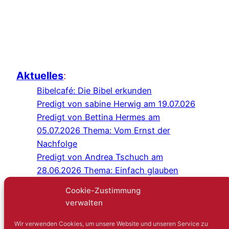
Aktuelles
:
Bibelcafé: Die Bibel erkunden
Predigt von sabine Herwig am 19.07.026
Predigt von Bettina Hermes am
05.07.2026 Thema: Vom Ernst der
Nachfolge
Predigt von Andrea Tschuch am
28.06.2026 Thema: Einfach glauben
Programm Juli/August 2026
Cookie-Zustimmung
Predigt von Sabine Herwig am
verwalten
21.06.2026
Gottesdienst im Schlosshof Lüntenbeck
Wir verwenden Cookies, um unsere Website und unseren Service zu