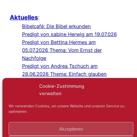
Aktuelles
:
Bibelcafé: Die Bibel erkunden
Predigt von sabine Herwig am 19.07.026
Predigt von Bettina Hermes am
05.07.2026 Thema: Vom Ernst der
Nachfolge
Predigt von Andrea Tschuch am
28.06.2026 Thema: Einfach glauben
Programm Juli/August 2026
Cookie-Zustimmung
Predigt von Sabine Herwig am
verwalten
21.06.2026
Gottesdienst im Schlosshof Lüntenbeck
Wir verwenden Cookies, um unsere Website und unseren Service zu
optimieren.
Kreuz-und-quer-Gespräch: Niemand
sagt gerne: Ich bin einsam
Akzeptieren
Gartenfest mit der IEG