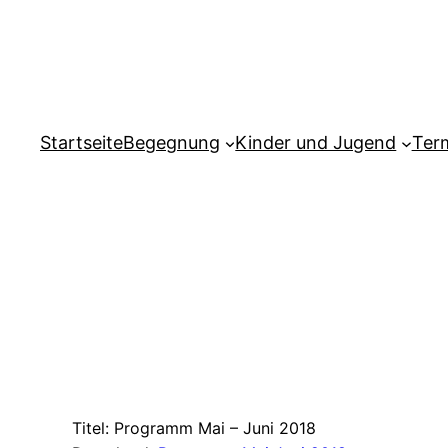
Zum
Inhalt
springen
Startseite
Begegnung
Kinder und Jugend
Ter
Titel: Programm Mai – Juni 2018