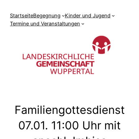
Zum
Inhalt
Startseite
Begegnung
Kinder und Jugend
springen
Termine und Veranstaltungen
Familiengottesdienst
07.01. 11:00 Uhr mit