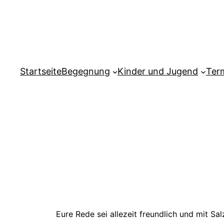
Zum
Inhalt
springen
Startseite
Begegnung
Kinder und Jugend
Ter
Eure Rede sei allezeit freundlich und mit Sa