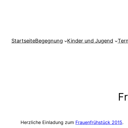
Zum
Inhalt
springen
Startseite
Begegnung
Kinder und Jugend
Ter
F
Herzliche Einladung zum
Frauenfrühstück 2015
.