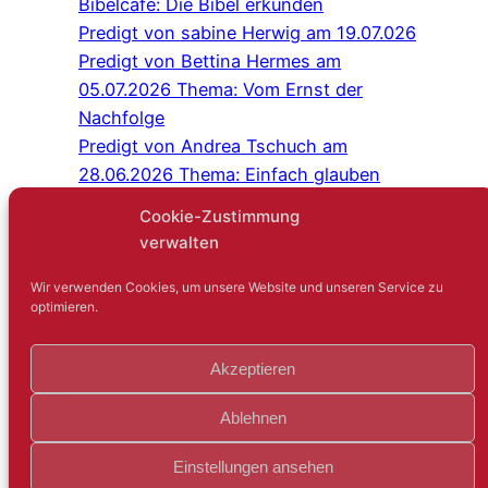
Bibelcafé: Die Bibel erkunden
Predigt von sabine Herwig am 19.07.026
Predigt von Bettina Hermes am
05.07.2026 Thema: Vom Ernst der
Nachfolge
Predigt von Andrea Tschuch am
28.06.2026 Thema: Einfach glauben
Programm Juli/August 2026
Cookie-Zustimmung
Predigt von Sabine Herwig am
verwalten
21.06.2026
Gottesdienst im Schlosshof Lüntenbeck
Wir verwenden Cookies, um unsere Website und unseren Service zu
optimieren.
Kreuz-und-quer-Gespräch: Niemand
sagt gerne: Ich bin einsam
Akzeptieren
Gartenfest mit der IEG
Predigt von Judith Hambsch am
Ablehnen
17.05.2026
Innehalten und Beten
Einstellungen ansehen
IEG sucht Pionier