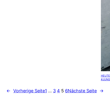
HEUTE
#JUNG
←
Vorherige Seite
1
…
3
4
5
6
Nächste Seite
→