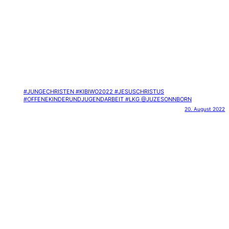
#JUNGECHRISTEN #KIBIWO2022 #JESUSCHRISTUS
#OFFENEKINDERUNDJUGENDARBEIT #LKG @JUZESONNBORN
20. August 2022