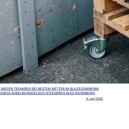
 WIEDER TEENKREIS BEI BESTEM WETTER IM @JUZESONNBORN ️
UNDGLÄUBIG #EVANGELISCH #TEENKREIS #LKG #SONNBORN
3. Juni 2022